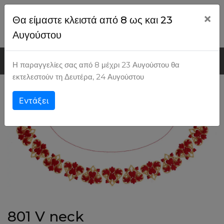
×
Θα είμαστε κλειστά από 8 ως και 23
Ψάχνω για...
Εγγραφή
Είσοδος
Αυγούστου
MENU
Η παραγγελίες σας από 8 μέχρι 23 Αυγούστου θα
εκτελεστούν τη Δευτέρα, 24 Αυγούστου
801
801 V neck